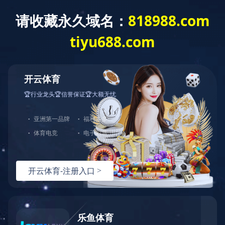
颗粒粉末包装案例
爱游戏体育网页版登录-颗粒粉末立式包装机械厂家，颗粒粉末包装案
例展示。
首页
>
客户案例
>
颗粒粉末案例