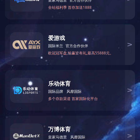
上一篇：
轴承-五金包装机械案例
下一篇：
没有了
低价透明
售后无忧
统一报价，无隐形消费
服务出问题客服经理全程跟进
提交留言
枕式包装机
立式包装机
新闻资讯
食品零食包装机
爱游戏体育网页版登录
公司新闻
五金配件包装机
粉末粉剂包装机
行业新闻
水果蔬菜包装机
液体真空包装机
知识泛文
文具玩具包装机
立式食品包装机
医疗用品包装机
自动立式包装机
日用百货包装机
非标定制立式包装机