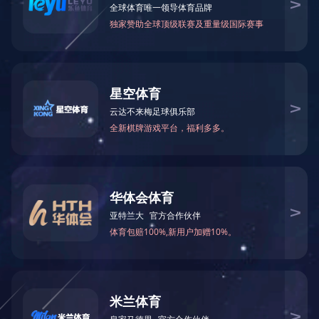
钢管-五金件包装机案例
钢管
爱游戏体育网页版登录-五金包装机械厂家，五金包装案例展示。