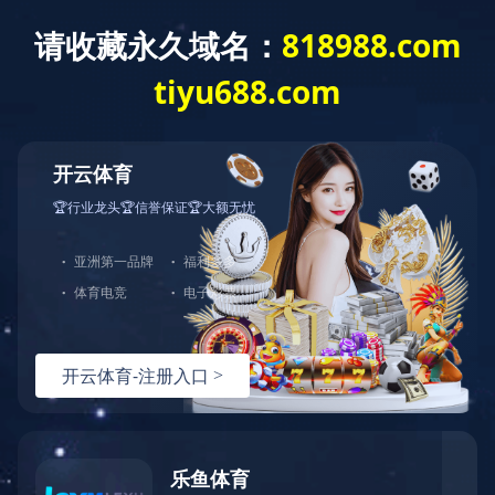
五金包装案例
爱游戏体育网页版登录-五金包装机械厂家，五金包装案例展示。
首页
>
客户案例
>
五金包装案例