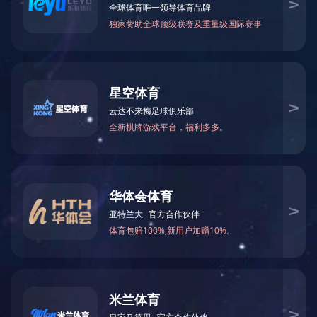
番茄酱酱料-液体包装机械案例
番茄酱酱料包
爱游戏体育网页版登录-液体立式包装机械厂家，液体包装案例展示。
上一篇：
食用油酱料-液体包装机械案例
下一篇：
袋装牛奶-液体包装机械案例