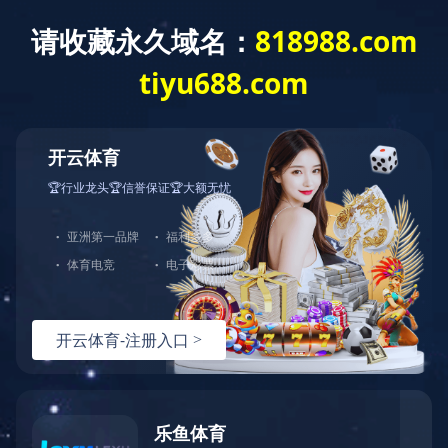
文具玩具包装案例
爱游戏体育网页版登录-文具玩具包装机械厂家，文具玩具包装案例展
示。
首页
>
客户案例
>
文具玩具案例