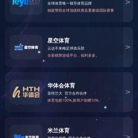
玩具手表-玩具包装机械案例
玩具手表
爱游戏体育网页版登录-文具玩具包装机械厂家，文具玩具包装案例展